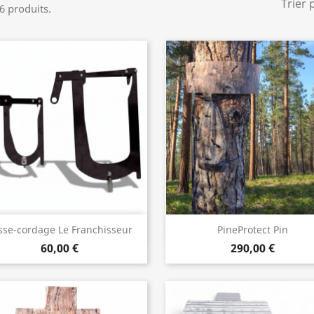
Trier 
 6 produits.
Aperçu rapide
Aperçu rapide


sse-cordage Le Franchisseur
PineProtect Pin
60,00 €
290,00 €