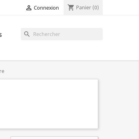
shopping_cart

Panier
(0)
Connexion
search
S
re