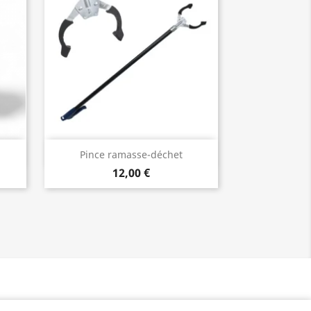
Aperçu rapide

Pince ramasse-déchet
12,00 €