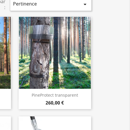
par
Pertinence

:
Aperçu rapide

PineProtect transparent
260,00 €