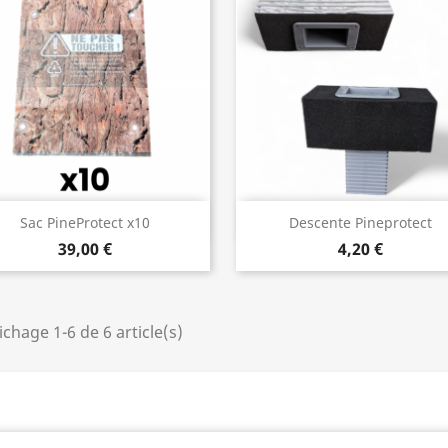
Aperçu rapide
Aperçu rapide


Sac PineProtect x10
Descente Pineprotect
39,00 €
4,20 €
ichage 1-6 de 6 article(s)