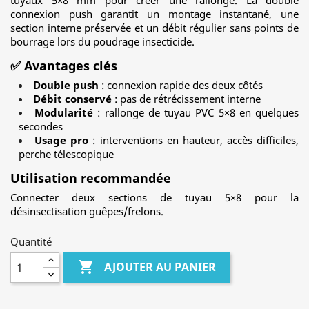
tuyaux 5×8 mm pour créer une rallonge. La double
connexion push garantit un montage instantané, une
section interne préservée et un débit régulier sans points de
bourrage lors du poudrage insecticide.
✅ Avantages clés
Double push
: connexion rapide des deux côtés
Débit conservé
: pas de rétrécissement interne
Modularité
: rallonge de tuyau PVC 5×8 en quelques
secondes
Usage pro
: interventions en hauteur, accès difficiles,
perche télescopique
Utilisation recommandée
Connecter deux sections de tuyau 5×8 pour la
désinsectisation guêpes/frelons.
Quantité

AJOUTER AU PANIER