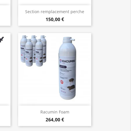
Aperçu rapide

Section remplacement perche
150,00 €
Aperçu rapide

Racumin Foam
264,00 €