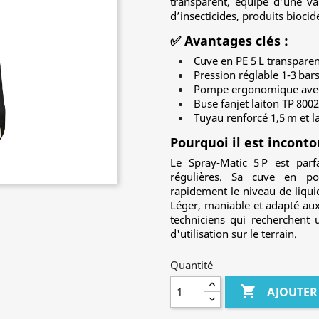
transparent, équipé d’une v
d’insecticides, produits biocid
✅ Avantages clés :
Cuve en PE 5 L transpare
Pression réglable 1‑3 bar
Pompe ergonomique avec
Buse fanjet laiton TP 80
Tuyau renforcé 1,5 m et l
Pourquoi il est inconto
Le Spray‑Matic 5 P est parfa
régulières. Sa cuve en pol
rapidement le niveau de liquid
Léger, maniable et adapté aux
techniciens qui recherchent u
d'utilisation sur le terrain.
Quantité

AJOUTER