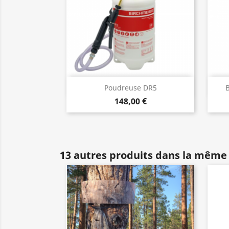
Aperçu rapide

Poudreuse DR5
B
148,00 €
13 autres produits dans la même 