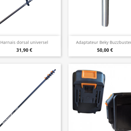
Aperçu rapide
Aperçu rapide


Harnais dorsal universel
Adaptateur Beky Buzzbuste
31,90 €
50,00 €