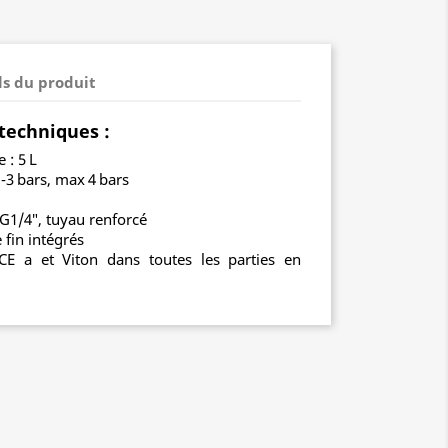
ls du produit
 techniques :
 : 5 L
1‑3 bars, max 4 bars
 G1/4″, tuyau renforcé
e fin intégrés
E a et Viton dans toutes les parties en