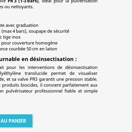
alve
PR 3 (1‑3 bars)
, idéal pour la pulvérisation
es ou nettoyants.
nte avec graduation
s (max 4 bars), soupape de sécurité
 tige inox
02 pour couverture homogène
ance courbée 50 cm en laiton
urnable en désinsectisation :
it pour les interventions de désinsectisation
yéthylène translucide permet de visualiser
e, et sa valve PR3 garantit une pression stable.
 produits biocides, il convient parfaitement aux
n pulvérisateur professionnel fiable et simple
 AU PANIER