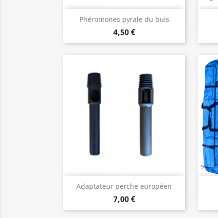
Aperçu rapide

Phéromones pyrale du buis
4,50 €
Aperçu rapide

Adaptateur perche européen
7,00 €