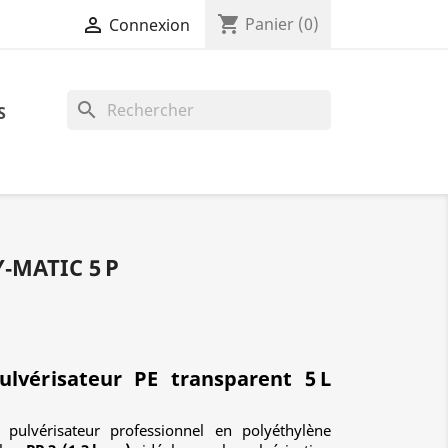
shopping_cart

Panier
(0)
Connexion
search
S
‑MATIC 5 P
ulvérisateur PE transparent 5 L
pulvérisateur professionnel en polyéthylène