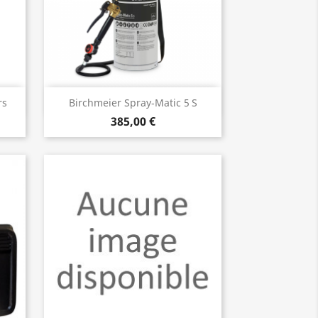
Aperçu rapide

rs
Birchmeier Spray‑Matic 5 S
385,00 €