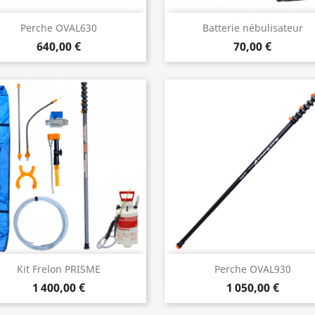
Aperçu rapide
Aperçu rapide


Perche OVAL630
Batterie nébulisateur
640,00 €
70,00 €
Aperçu rapide
Aperçu rapide


Kit Frelon PRISME
Perche OVAL930
1 400,00 €
1 050,00 €