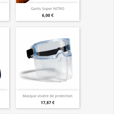
Aperçu rapide

Gants Super NITRO
6,00 €
Aperçu rapide

Masque visière de protection
17,87 €