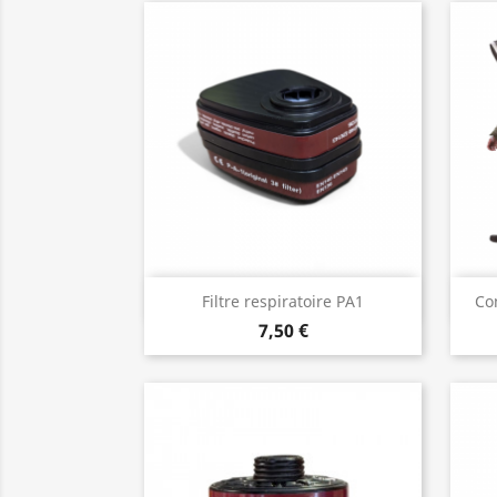
Aperçu rapide

Filtre respiratoire PA1
Co
7,50 €