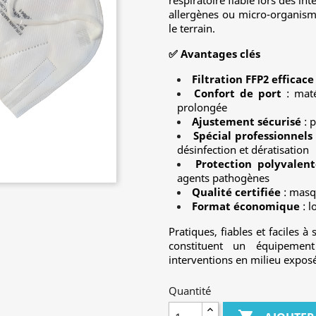
respiratoire fiable lors des in
allergènes ou micro-organisme
le terrain.
✅ Avantages clés
Filtration FFP2 efficace
Confort de port
: maté
prolongée
Ajustement sécurisé
: p
Spécial professionnels
désinfection et dératisation
Protection polyvalent
agents pathogènes
Qualité certifiée
: masq
Format économique
: l
Pratiques, fiables et faciles 
constituent un équipement
interventions en milieu expos
Quantité