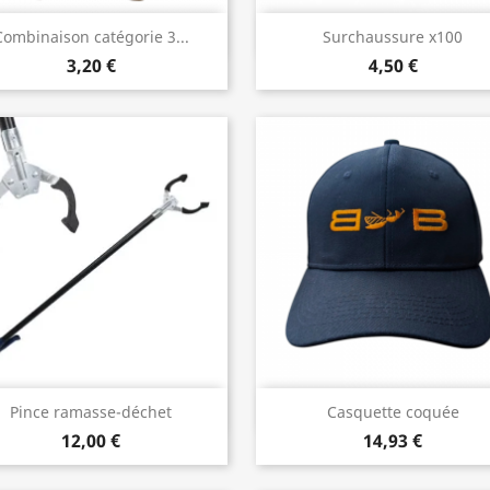
Aperçu rapide
Aperçu rapide


Combinaison catégorie 3...
Surchaussure x100
3,20 €
4,50 €
Aperçu rapide
Aperçu rapide


Pince ramasse-déchet
Casquette coquée
12,00 €
14,93 €