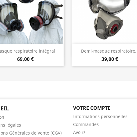
Aperçu rapide
Aperçu rapide


sque respiratoire intégral
Demi-masque respiratoire..
69,00 €
39,00 €
EIL
VOTRE COMPTE
Informations personnelles
son
Commandes
ns légales
Avoirs
ions Générales de Vente (CGV)