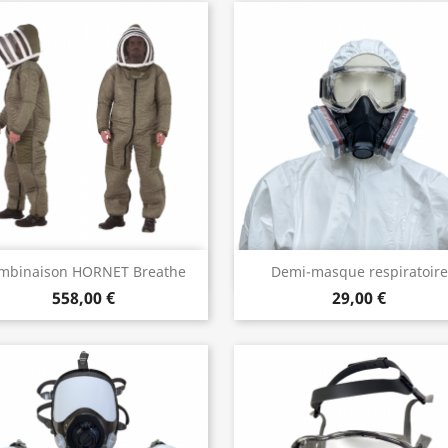
Aperçu rapide
Aperçu rapide


mbinaison HORNET Breathe
Demi-masque respiratoire
558,00 €
29,00 €