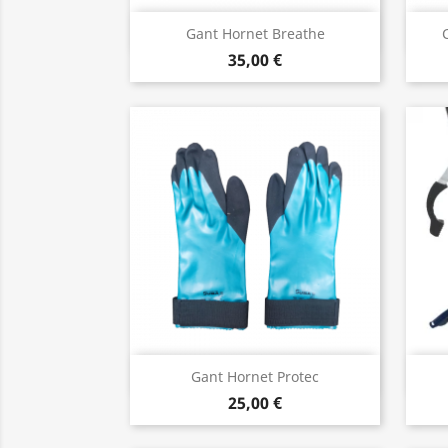
Aperçu rapide

Gant Hornet Breathe
35,00 €
Aperçu rapide

Gant Hornet Protec
25,00 €