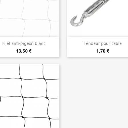
Aperçu rapide
Aperçu rapide


Filet anti-pigeon blanc
Tendeur pour câble
13,50 €
1,70 €