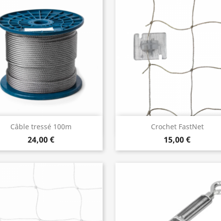
Aperçu rapide
Aperçu rapide


Câble tressé 100m
Crochet FastNet
24,00 €
15,00 €