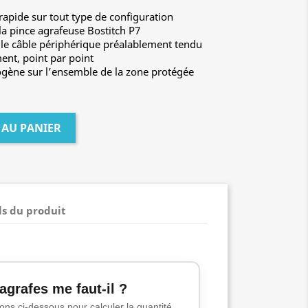
apide sur tout type de configuration
la pince agrafeuse Bostitch P7
re le câble périphérique préalablement tendu
ment, point par point
gène sur l’ensemble de la zone protégée
 AU PANIER
ls du produit
agrafes me faut-il ?
ns ci-dessous pour calculer la quantité