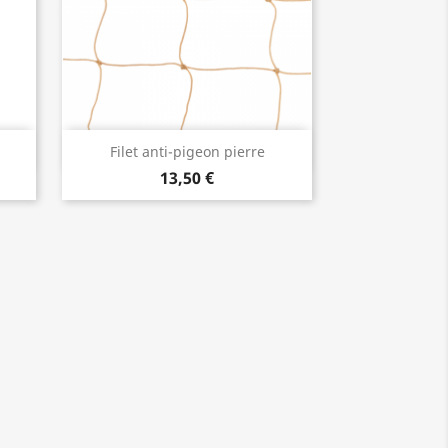
Aperçu rapide

Filet anti-pigeon pierre
13,50 €