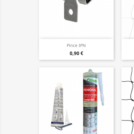
Aperçu rapide

Pince IPN
0,90 €