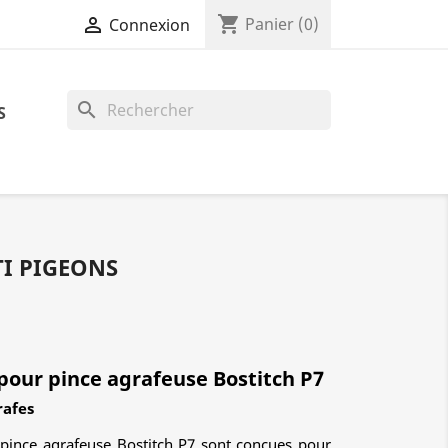
shopping_cart

Panier
(0)
Connexion
search
S
TI PIGEONS
pour pince agrafeuse Bostitch P7
rafes
 pince agrafeuse Bostitch P7 sont conçues pour