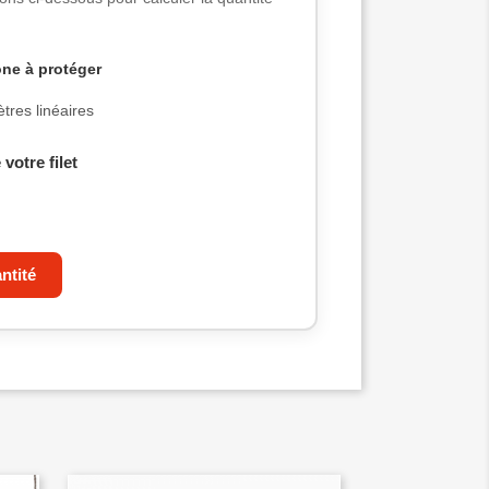
one à protéger
tres linéaires
 votre filet
ntité