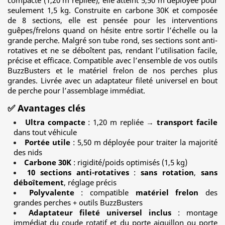
compacte (1,20 m repliée), elle atteint 5,50 m déployée pour
seulement 1,5 kg. Construite en carbone 30K et composée
de 8 sections, elle est pensée pour les interventions
guêpes/frelons quand on hésite entre sortir l’échelle ou la
grande perche. Malgré son tube rond, ses sections sont anti-
rotatives et ne se déboîtent pas, rendant l’utilisation facile,
précise et efficace. Compatible avec l’ensemble de vos outils
BuzzBusters et le matériel frelon de nos perches plus
grandes. Livrée avec un adaptateur fileté universel en bout
de perche pour l’assemblage immédiat.
✅ Avantages clés
Ultra compacte
: 1,20 m repliée →
transport facile
dans tout véhicule
Portée utile
: 5,50 m déployée pour traiter la majorité
des nids
Carbone 30K
: rigidité/poids optimisés (1,5 kg)
10 sections anti-rotatives
:
sans rotation
,
sans
déboîtement
, réglage précis
Polyvalente
: compatible
matériel frelon
des
grandes perches + outils BuzzBusters
Adaptateur fileté universel inclus
: montage
immédiat du coude rotatif et du porte aiguillon ou porte