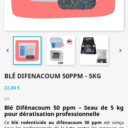


BLÉ DIFENACOUM 50PPM - 5KG
22,00 €
HT
Blé Difénacoum 50 ppm – Seau de 5 kg
pour dératisation professionnelle
Ce
blé rodenticide au difénacoum 50 ppm
est conçu