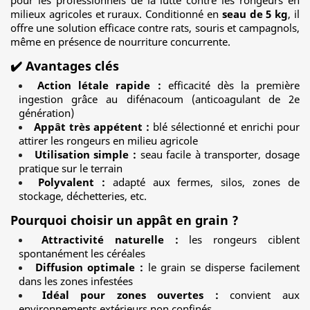
pour les professionnels de la lutte contre les rongeurs en
milieux agricoles et ruraux. Conditionné en
seau de 5 kg
, il
offre une solution efficace contre rats, souris et campagnols,
même en présence de nourriture concurrente.
✔️ Avantages clés
Action létale rapide :
efficacité dès la première
ingestion grâce au difénacoum (anticoagulant de 2e
génération)
Appât très appétent :
blé sélectionné et enrichi pour
attirer les rongeurs en milieu agricole
Utilisation simple :
seau facile à transporter, dosage
pratique sur le terrain
Polyvalent :
adapté aux fermes, silos, zones de
stockage, déchetteries, etc.
Pourquoi choisir un appât en grain ?
Attractivité naturelle :
les rongeurs ciblent
spontanément les céréales
Diffusion optimale :
le grain se disperse facilement
dans les zones infestées
Idéal pour zones ouvertes :
convient aux
environnements extérieurs non confinés