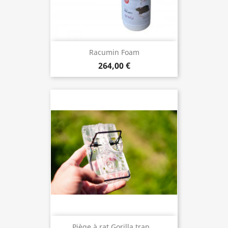
Racumin Foam
264,00 €
Piège à rat Gorilla trap...