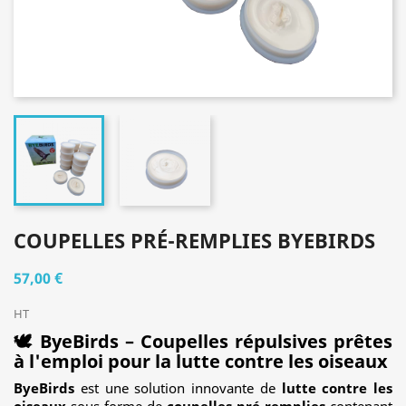
COUPELLES PRÉ-REMPLIES BYEBIRDS
57,00 €
HT
🕊️
ByeBirds – Coupelles répulsives prêtes
à l'emploi pour la lutte contre les oiseaux
ByeBirds
est une solution innovante de
lutte contre les