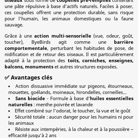
oiseaux
sous forme de
coupelles pré-remplies
contenant
une pâte répulsive à base d’actifs naturels. Faciles à poser,
ces coupelles offrent une protection durable, sans risque
pour l’humain, les animaux domestiques ou la faune
sauvage.
Grâce à une
action multi-sensorielle
(vue, odeur, goût,
toucher), ByeBirds agit comme une
barrière
comportementale
, perturbant les habitudes de pose, de
nidification et de retour des oiseaux. Il est particulièrement
adapté à la protection des
toits, corniches, enseignes,
balcons, monuments
et autres structures exposées.
✅
Avantages clés
Action dissuasive immédiate sur pigeons, étourneaux,
mouettes, goélands, moineaux, hirondelles, corneilles…
Sans biocide
-
Formule à base d’
huiles essentielles
naturelles
: menthe poivrée et lavande
Effet combiné sur l’odorat, le toucher, la vue et le goût
Sécurité totale : aucun danger pour les humains ni pour
les animaux
Résiste aux intempéries, à la chaleur et à la poussière –
efficacité jusqu’à 2 ans